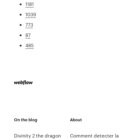
1181
1039
773
87
485
On the blog
About
Divinity 2 the dragon
Comment detecter la