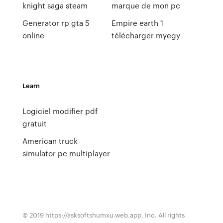
knight saga steam
marque de mon pc
Generator rp gta 5
Empire earth 1
online
télécharger myegy
Learn
Logiciel modifier pdf
gratuit
American truck
simulator pc multiplayer
© 2019 https://asksoftshumxu.web.app, Inc. All rights