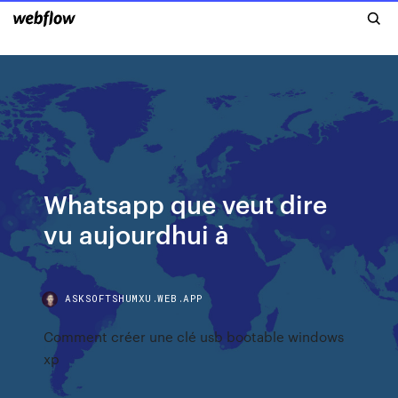
Whatsapp que veut dire
vu aujourdhui à
ASKSOFTSHUMXU.WEB.APP
Comment créer une clé usb bootable windows
xp