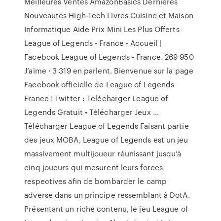
Meilleures Ventes AmazonBasics Dernières
Nouveautés High-Tech Livres Cuisine et Maison
Informatique Aide Prix Mini Les Plus Offerts
League of Legends - France - Accueil |
Facebook League of Legends - France. 269 950
J’aime · 3 319 en parlent. Bienvenue sur la page
Facebook officielle de League of Legends
France ! Twitter : Télécharger League of
Legends Gratuit • Télécharger Jeux ...
Télécharger League of Legends Faisant partie
des jeux MOBA, League of Legends est un jeu
massivement multijoueur réunissant jusqu’à
cinq joueurs qui mesurent leurs forces
respectives afin de bombarder le camp
adverse dans un principe ressemblant à DotA.
Présentant un riche contenu, le jeu League of