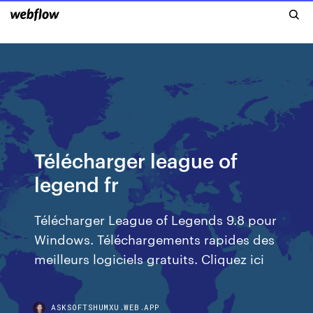
Télécharger league of
legend fr
Télécharger League of Legends 9.8 pour
Windows. Téléchargements rapides des
meilleurs logiciels gratuits. Cliquez ici
ASKSOFTSHUMXU.WEB.APP