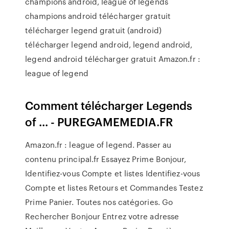
champions android, league of legends
champions android télécharger gratuit
télécharger legend gratuit (android)
télécharger legend android, legend android,
legend android télécharger gratuit Amazon.fr :
league of legend
Comment télécharger Legends
of ... - PUREGAMEMEDIA.FR
Amazon.fr : league of legend. Passer au
contenu principal.fr Essayez Prime Bonjour,
Identifiez-vous Compte et listes Identifiez-vous
Compte et listes Retours et Commandes Testez
Prime Panier. Toutes nos catégories. Go
Rechercher Bonjour Entrez votre adresse