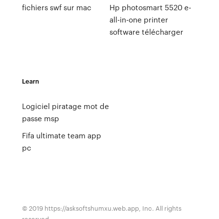
fichiers swf sur mac
Hp photosmart 5520 e-
all-in-one printer
software télécharger
Learn
Logiciel piratage mot de
passe msp
Fifa ultimate team app
pc
© 2019 https://asksoftshumxu.web.app, Inc. All rights
reserved.