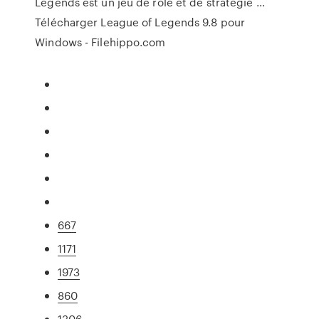
Legends est un jeu de rôle et de stratégie …
Télécharger League of Legends 9.8 pour
Windows - Filehippo.com
667
1171
1973
860
1306