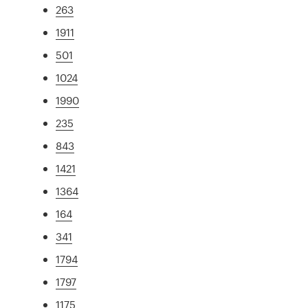
263
1911
501
1024
1990
235
843
1421
1364
164
341
1794
1797
1175