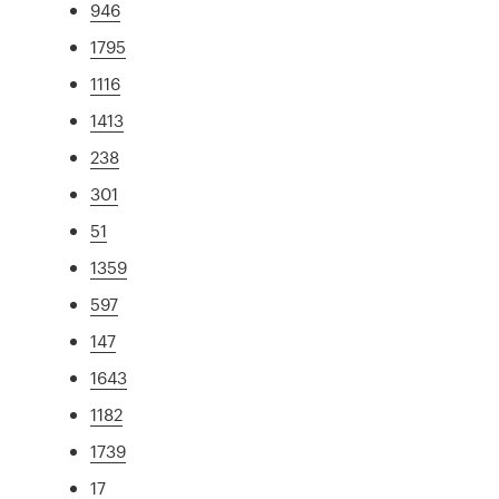
946
1795
1116
1413
238
301
51
1359
597
147
1643
1182
1739
17