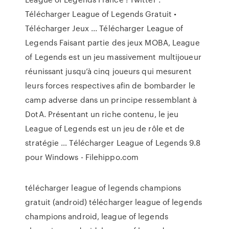
Télécharger League of Legends Gratuit •
Télécharger Jeux ... Télécharger League of
Legends Faisant partie des jeux MOBA, League
of Legends est un jeu massivement multijoueur
réunissant jusqu’à cinq joueurs qui mesurent
leurs forces respectives afin de bombarder le
camp adverse dans un principe ressemblant à
DotA. Présentant un riche contenu, le jeu
League of Legends est un jeu de rôle et de
stratégie … Télécharger League of Legends 9.8
pour Windows - Filehippo.com
télécharger league of legends champions
gratuit (android) télécharger league of legends
champions android, league of legends