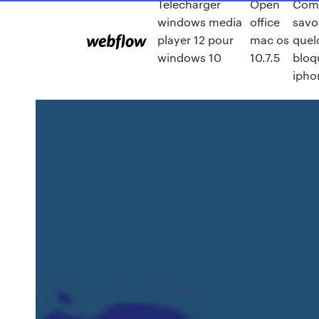
Telecharger
Open
Com
windows media
office
savoi
player 12 pour
mac os
quel
windows 10
10.7.5
bloq
ipho