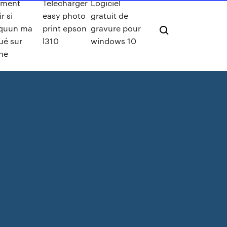
ment
Télécharger
Logiciel
r si
easy photo
gratuit de
quun ma
print epson
gravure pour
ué sur
l310
windows 10
ne