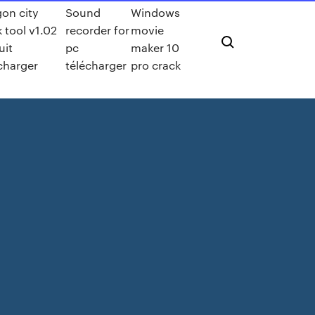
on city
Sound
Windows
 tool v1.02
recorder for
movie
uit
pc
maker 10
charger
télécharger
pro crack