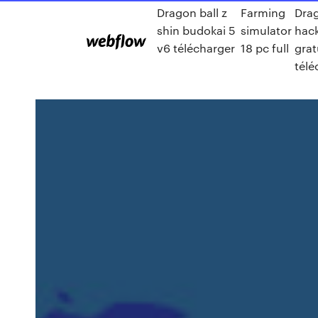
Dragon ball z
Farming
Drag
shin budokai 5
simulator
hack
v6 télécharger
18 pc full
grat
télé