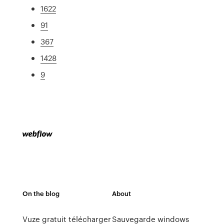
1622
91
367
1428
9
On the blog
About
Vuze gratuit télécharger
Sauvegarde windows