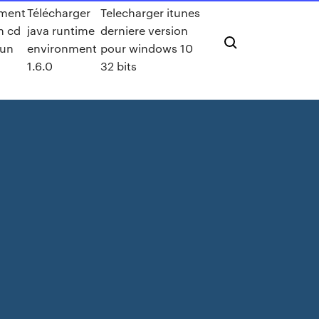
ment
Télécharger
Telecharger itunes
un cd
java runtime
derniere version
 un
environment
pour windows 10
1.6.0
32 bits