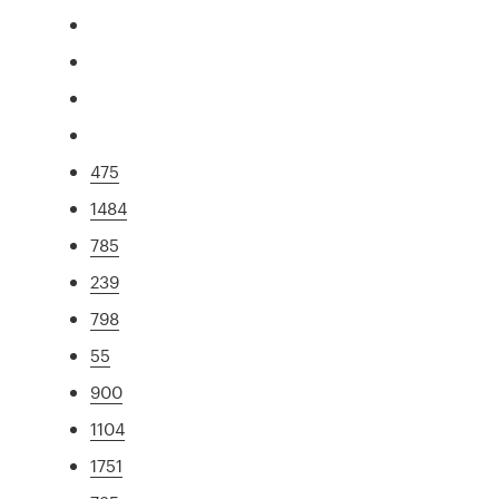
475
1484
785
239
798
55
900
1104
1751