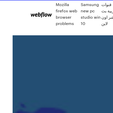
Mozilla
Samsung
قنوات
firefox web
new pc
بية بث
browser
studio win
ر اون
problems
10
لاين