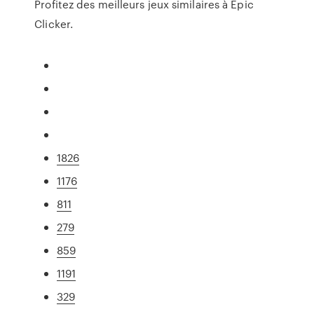
Profitez des meilleurs jeux similaires à Epic
Clicker.
1826
1176
811
279
859
1191
329