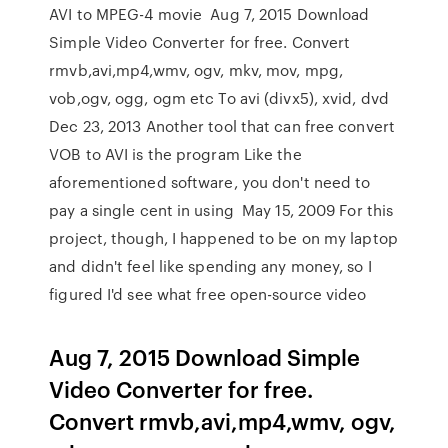
AVI to MPEG-4 movie Aug 7, 2015 Download
Simple Video Converter for free. Convert
rmvb,avi,mp4,wmv, ogv, mkv, mov, mpg,
vob,ogv, ogg, ogm etc To avi (divx5), xvid, dvd
Dec 23, 2013 Another tool that can free convert
VOB to AVI is the program Like the
aforementioned software, you don't need to
pay a single cent in using May 15, 2009 For this
project, though, I happened to be on my laptop
and didn't feel like spending any money, so I
figured I'd see what free open-source video
Aug 7, 2015 Download Simple
Video Converter for free.
Convert rmvb,avi,mp4,wmv, ogv,