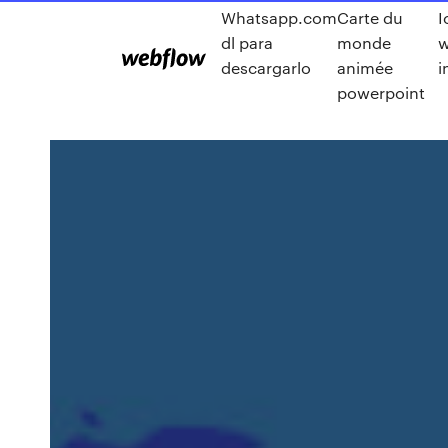
Whatsapp.com
Carte du
I
dl para
monde
w
descargarlo
animée
i
powerpoint