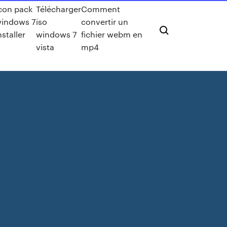
con pack
Télécharger
Comment
indows 7
iso
convertir un
nstaller
windows 7
fichier webm en
vista
mp4